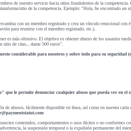
iembros de nuestro servicio hacia sitios fraudulentos de la competencia
 plataforma/sitio de la competencia. Ejemplo: "Hola, he encontrado un si
tercambia con un miembro registrado y crea un vínculo emocional con él
avión para reunirse con el miembro registrado, etc.).
er es más ofensivo. El objetivo es obtener dinero de los usuarios media
 sitio de citas... dame 500 euros".
esto considerable para nosotros y sobre todo para su seguridad (m
" que le permite denunciar cualquier abuso que pueda ver en el sit
n de abusos, fácilmente disponible en línea, así como en nuestra carta
r@paymentstatut.com
nuncien contenidos, comportamientos o usos ilícitos o no conformes 
 advertencia, la suspensión temporal o la expulsión permanente del mie